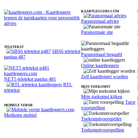
KAARTLEGGERS.COM
Paranormaal advies
Kaartlegger Liv - Helderwetend
Paranormale site
TELETEKST
SBS6 teletekst
Paranormaal begaafd
pagina 487
Online kaartleggers
Zelf kaartlegger worden
NET5 teletekst pagina 481
RTL
MIJN TOEKOMST
teletekst
Mijn toekomst kijken
Tarot
MOBIELE VERSIE
voorspelling
Mediums mobiel
Toekomstvoorspeller
Toekomstvoorspelling