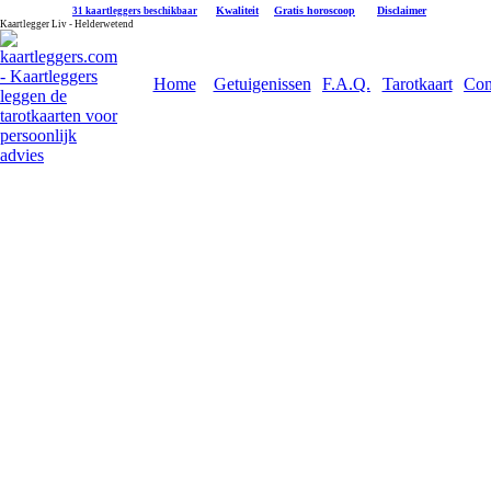
|
Kwaliteit
|
Gratis horoscoop
|
Disclaimer
31 kaartleggers beschikbaar
Kaartlegger Liv - Helderwetend
Home
Getuigenissen
F.A.Q.
Tarotkaart
Con