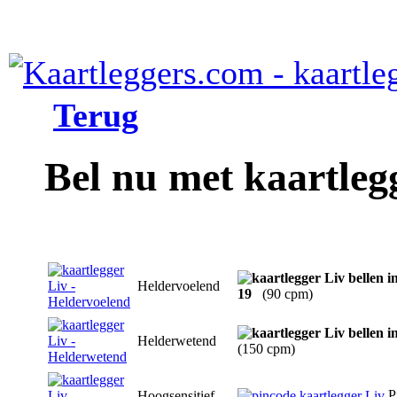
Terug
Bel nu met kaartleg
Heldervoelend
19
(90 cpm)
Helderwetend
(150 cpm)
P
Hoogsensitief