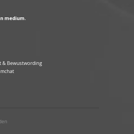
en medium
.
ht & Bewustwording
umchat
den