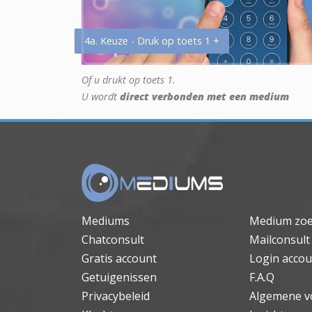
4a. Keuze - Druk op toets 1 +
Of u drukt op toets 1.
U wordt
direct verbonden met een medium
Mediums
Medium zo
Chatconsult
Mailconsult
Gratis account
Login accou
Getuigenissen
F.A.Q
Privacybeleid
Algemene v