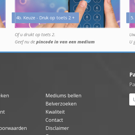
4b. Keuze - Druk op toets 2 +
5.
Of u drukt op toets 2.
Uw
Geef nu de
pincode in van een medium
U 
P
Pa
eken
Mediums bellen
Uw
Belverzoeken
nt
Kwaliteit
Contact
oorwaarden
Disclaimer