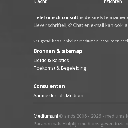
Klacht
Inzichten
Telefonisch consult
is de snelste manier
Liever schriftelijk? Chat en e-mail kan ook, al
Veiligheid: betaal enkel via Mediums.nl-account en de
Bronnen & sitemap
Liefde & Relaties
Toekomst & Begeleiding
Consulenten
Aanmelden als Medium
Mediums.nl
© sinds 2006 - 2026
- mediums N
Paranormale Hulplijn:mediums geven inzich