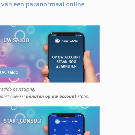
 van een paranormaal online
 Uw saldo +
 saldo bevestiging.
hoort hoeveel
minuten op uw account
staan.