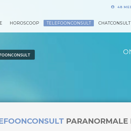
48 ME
E
HOROSCOOP
TELEFOONCONSULT
CHATCONSULT
O
EFOONCONSULT
LEFOONCONSULT
PARANORMALE 