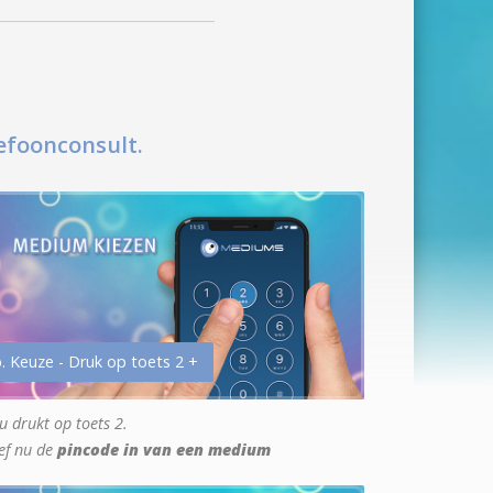
efoonconsult.
. Keuze - Druk op toets 2 +
u drukt op toets 2.
ef nu de
pincode in van een medium