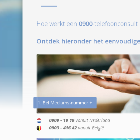
Hoe werkt een
0900
-telefoonconsul
Ontdek hieronder het eenvoudige
1. Bel Mediums-nummer +
0909 - 19 19
vanuit Nederland
0903 - 416 42
vanuit België