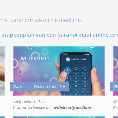
t met paranormale online mediums.
 stappenplan van een paranormaal online tel
2a. Keuze - Druk op toets 1 +
2b
Toets nummer 1 in.
Of 
U wordt verbonden met
willekeurig medium
Ge