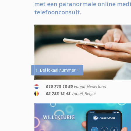
met een paranormale online medi
telefoonconsult.
1. Bel lokaal nummer +
010 713 18 50
vanuit Nederland
02 788 12 43
vanuit België