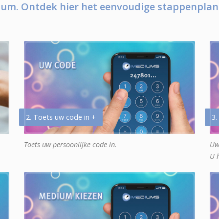
um. Ontdek hier het eenvoudige stappenplan
2. Toets uw code in +
3.
Toets uw persoonlijke code in.
Uw
U 