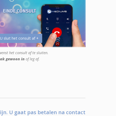
 U sluit het consult af +
enst het consult af te sluiten.
ak gewoon in
of leg af.
ijn. U gaat pas betalen na contact