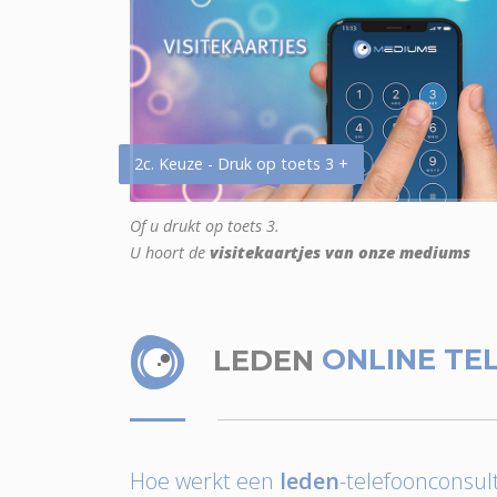
2c. Keuze - Druk op toets 3 +
Of u drukt op toets 3.
U hoort de
visitekaartjes van onze mediums
LEDEN
ONLINE TE
Hoe werkt een
leden
-telefoonconsult