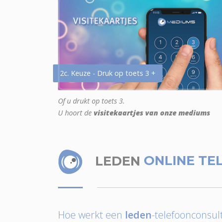
2c. Keuze - Druk op toets 3 +
Of u drukt op toets 3.
U hoort de
visitekaartjes van onze mediums
LEDEN
ONLINE TE
Hoe werkt een
leden
-telefoonconsult