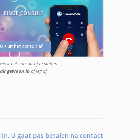
 U sluit het consult af +
enst het consult af te sluiten.
ak gewoon in
of leg af.
ijn. U gaat pas betalen na contact