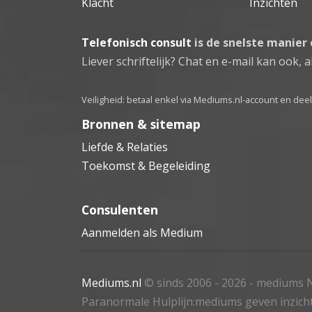
Klacht
Inzichten
Telefonisch consult
is de snelste manier
Liever schriftelijk? Chat en e-mail kan ook, al
Veiligheid: betaal enkel via Mediums.nl-account en de
Bronnen & sitemap
Liefde & Relaties
Toekomst & Begeleiding
Consulenten
Aanmelden als Medium
Mediums.nl
© sinds 2006 - 2026
- mediums N
Paranormale Hulplijn:mediums geven inzich