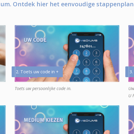
um. Ontdek hier het eenvoudige stappenplan
2. Toets uw code in +
3.
Toets uw persoonlijke code in.
Uw
U 