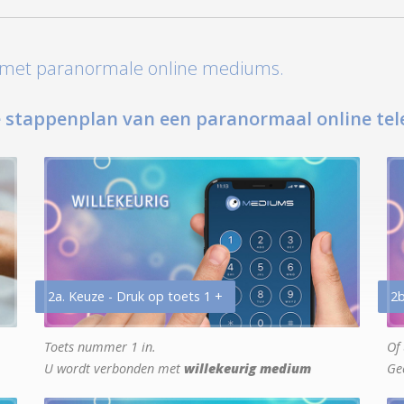
t met paranormale online mediums.
 stappenplan van een paranormaal online tel
2a. Keuze - Druk op toets 1 +
2b
Toets nummer 1 in.
Of 
U wordt verbonden met
willekeurig medium
Ge