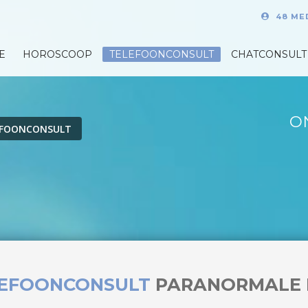
48 ME
E
HOROSCOOP
TELEFOONCONSULT
CHATCONSULT
O
EFOONCONSULT
LEFOONCONSULT
PARANORMALE 