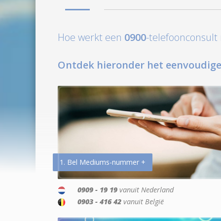
Hoe werkt een
0900
-telefoonconsul
Ontdek hieronder het eenvoudige
1. Bel Mediums-nummer +
0909 - 19 19
vanuit Nederland
0903 - 416 42
vanuit België