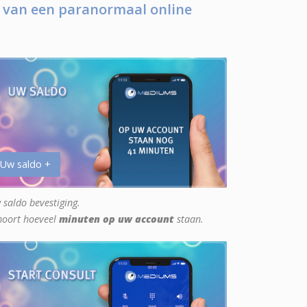
 van een paranormaal online
 Uw saldo +
 saldo bevestiging.
hoort hoeveel
minuten op uw account
staan.