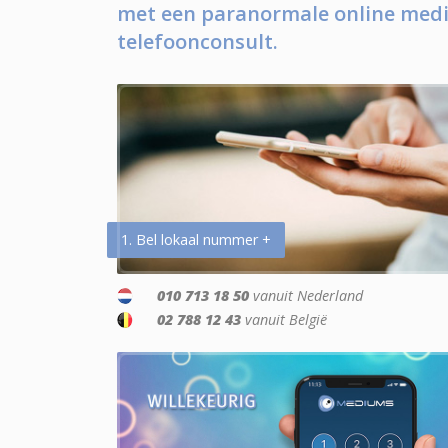
met een paranormale online medi
telefoonconsult.
1. Bel lokaal nummer +
010 713 18 50
vanuit Nederland
02 788 12 43
vanuit België