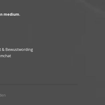
en medium
.
ht & Bewustwording
umchat
den