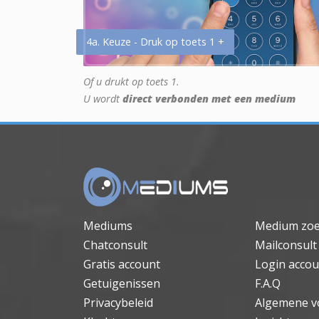
4a. Keuze - Druk op toets 1 +
Of u drukt op toets 1.
U wordt
direct verbonden met een medium
Mediums
Medium zo
Chatconsult
Mailconsult
Gratis account
Login accou
Getuigenissen
F.A.Q
Privacybeleid
Algemene v