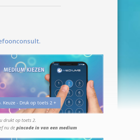
efoonconsult.
. Keuze - Druk op toets 2 +
u drukt op toets 2.
ef nu de
pincode in van een medium