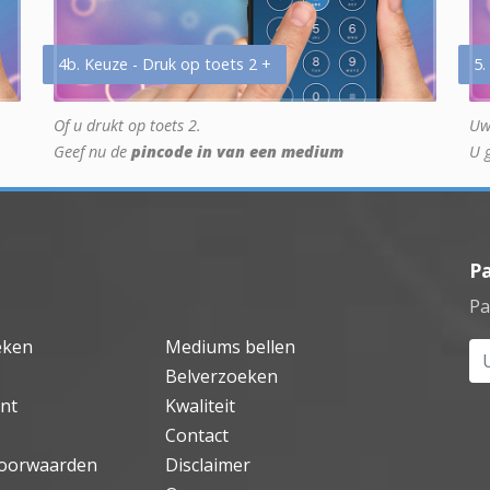
4b. Keuze - Druk op toets 2 +
5.
Of u drukt op toets 2.
Uw
Geef nu de
pincode in van een medium
U 
P
Pa
eken
Mediums bellen
Uw
Belverzoeken
nt
Kwaliteit
Contact
oorwaarden
Disclaimer