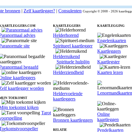
nte bronnen
|
Zelf kaartlegger?
|
Consulenten
Copyright © 2008 - 2026 kaartlegg
KAARTLEGGERS.COM
KAARTLEGGERS
KAARTLEGGING
Paranormaal advies
Helderhorend
Engelenkaarten
Paranormale site
Spiritueel kaartlegger
Kaartleggers
Helderruikend
Spirituele hulplijn
Kaartlegster
Paranormaal begaafd
Helderziendheid
Kaarten lezen
Online kaartleggers
Zelf kaartlegger worden
Lenormandkaarte
Heldervoelende
MIJN TOEKOMST
kaartleggers
Mijn toekomst kijken
Tarot
Online
voorspelling
kaartleggen
Bronnen kaartleggers
Toekomstvoorspeller
Pendelkaarten
RELATIE