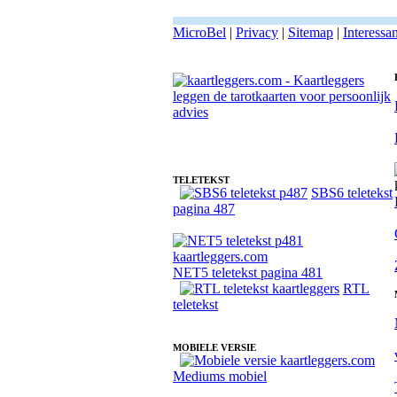
MicroBel
|
Privacy
|
Sitemap
|
Interessa
Fotoreading met paranormale kaartlegger Liv
TELETEKST
SBS6 teletekst
pagina 487
NET5 teletekst pagina 481
RTL
teletekst
MOBIELE VERSIE
Mediums mobiel