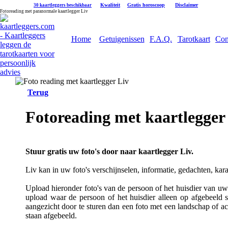
|
Kwaliteit
|
Gratis horoscoop
|
Disclaimer
30 kaartleggers beschikbaar
Fotoreading met paranormale kaartlegger Liv
Home
Getuigenissen
F.A.Q.
Tarotkaart
Con
Terug
Fotoreading met kaartlegger
Stuur gratis uw foto's door naar kaartlegger Liv.
Liv kan in uw foto's verschijnselen, informatie, gedachten, kar
Upload hieronder foto's van de persoon of het huisdier van uw k
upload waar de persoon of het huisdier alleen op afgebeeld s
aangezicht door te sturen dan een foto met een landschap of a
staan afgebeeld.