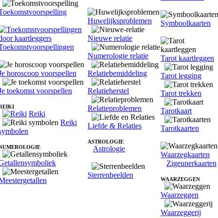
Toekomstvoorspelling
Huwelijksproblemen
Symboolkaarten
Nieuwe relatie
Toekomstvoorspellingen
Numerologie relatie
Tarot kaartleggen
Je horoscoop voorspellen
Relatiebemiddeling
Tarot legging
Je toekomst voorspellen
Relatieherstel
Tarot trekken
REIKI
Relatieproblemen
Tarotkaart
Reiki
Reiki
Liefde & Relaties
Tarotkaarten
symbolen
ASTROLOGIE
NUMEROLOGIE
Astrologie
Waarzegkaarten
Getallensymboliek
Zigeunerkaarten
Sterrenbeelden
Meestergetallen
WAARZEGGEN
Waarzeggen
Waarzeggerij