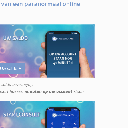
 van een paranormaal online
 Uw saldo +
 saldo bevestiging.
hoort hoeveel
minuten op uw account
staan.