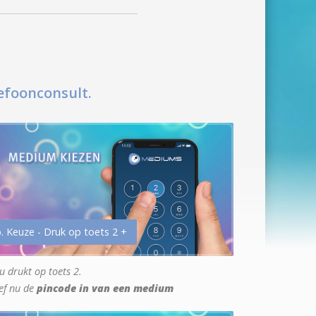
efoonconsult.
. Keuze - Druk op toets 2 +
u drukt op toets 2.
ef nu de
pincode in van een medium