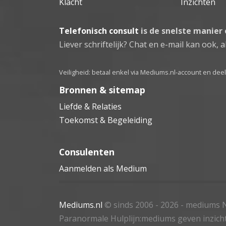
Klacht
Inzichten
Telefonisch consult
is de snelste manier
Liever schriftelijk? Chat en e-mail kan ook, al
Veiligheid: betaal enkel via Mediums.nl-account en de
Bronnen & sitemap
Liefde & Relaties
Toekomst & Begeleiding
Consulenten
Aanmelden als Medium
Mediums.nl
© sinds 2006 - 2026
- mediums N
Paranormale Hulplijn:mediums geven inzich