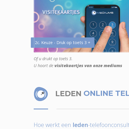
2c. Keuze - Druk op toets 3 +
Of u drukt op toets 3.
U hoort de
visitekaartjes van onze mediums
LEDEN
ONLINE TE
Hoe werkt een
leden
-telefoonconsult