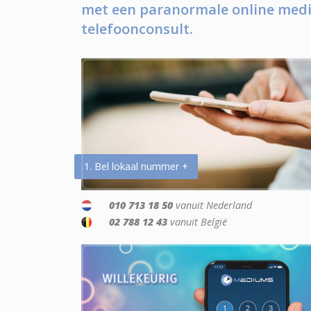
met een paranormale online medi
telefoonconsult.
1. Bel lokaal nummer +
010 713 18 50
vanuit Nederland
02 788 12 43
vanuit België