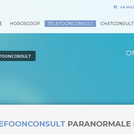
48 ME
E
HOROSCOOP
TELEFOONCONSULT
CHATCONSULT
O
EFOONCONSULT
LEFOONCONSULT
PARANORMALE 