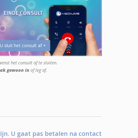
 U sluit het consult af +
enst het consult af te sluiten.
ak gewoon in
of leg af.
ijn. U gaat pas betalen na contact