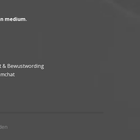
en medium
.
ht & Bewustwording
umchat
den