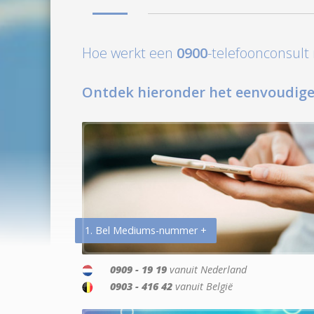
Hoe werkt een
0900
-telefoonconsul
Ontdek hieronder het eenvoudige
1. Bel Mediums-nummer +
0909 - 19 19
vanuit Nederland
0903 - 416 42
vanuit België