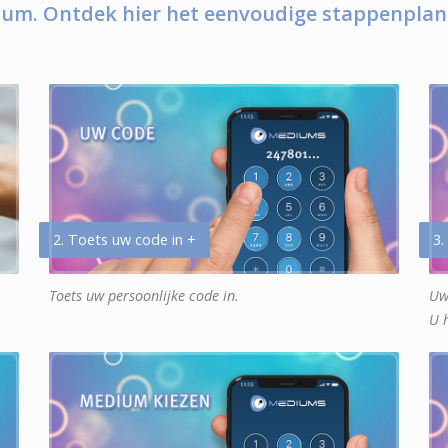
um. Ontdek hier het eenvoudige stappenplan
2. Toets uw code in +
3.
Toets uw persoonlijke code in.
Uw
U 