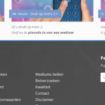
4b. Keuze - Druk op toets 2 +
5.
Of u drukt op toets 2.
Uw
Geef nu de
pincode in van een medium
U 
P
Pa
eken
Mediums bellen
Uw
Belverzoeken
nt
Kwaliteit
Contact
oorwaarden
Disclaimer