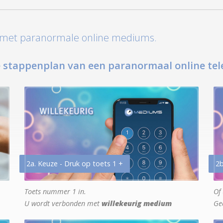
t met paranormale online mediums.
 stappenplan van een paranormaal online tel
2a. Keuze - Druk op toets 1 +
2b
Toets nummer 1 in.
Of 
U wordt verbonden met
willekeurig medium
Ge