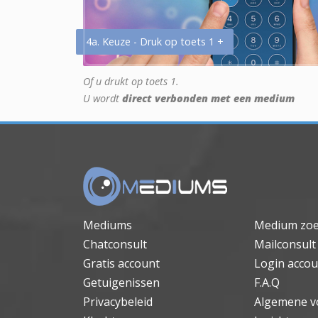
4a. Keuze - Druk op toets 1 +
Of u drukt op toets 1.
U wordt
direct verbonden met een medium
Mediums
Medium zo
Chatconsult
Mailconsult
Gratis account
Login accou
Getuigenissen
F.A.Q
Privacybeleid
Algemene v