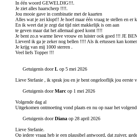
In één woord GEWELDIG!!!.
Je ziet alles haarscherp !!!!.
Jou mooie gave in combinatie met de kaarten
Alles wat je zei klopt!! Je hoef maar één vraag te stellen en er 
En ik weet dat je zegt dat tijd niet makkelijk is om aan
te geven maar dat het allemaal goed komt !!!!
Je bent zo.n warme lieve vrouw en luister ook goed !!! J
Lieverd ik ga je zeker nog bellen !!!! Als ik ertussen kan komen
Je krijg van mij 1000 sterren .
Veel liefs Topper !!!
Getuigenis door
L
op 5 mei 2026
Lieve Stefanie , ik sprak jou en je bent ongelooflijk jou eerste
Getuigenis door
Marc
op 1 mei 2026
Volgende dag al
Uitgekomen ontmoeting vond plaats en nu op naar het volgen
Getuigenis door
Diana
op 28 april 2026
Lieve Stefanie.
Op iedere vraag heb je een plausibel antwoord, dat zuiver, ged