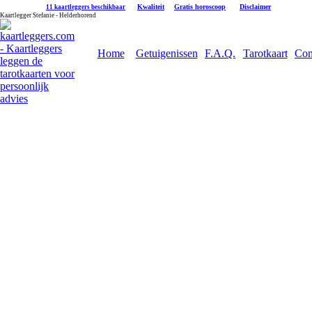
|
Kwaliteit
|
Gratis horoscoop
|
Disclaimer
11 kaartleggers beschikbaar
Kaartlegger Stefanie - Helderhorend
Home
Getuigenissen
F.A.Q.
Tarotkaart
Con