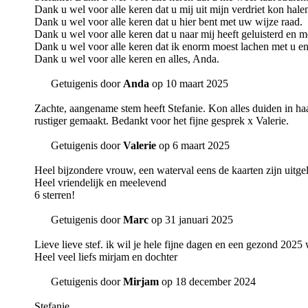
Dank u wel voor alle keren dat u mij uit mijn verdriet kon hale
Dank u wel voor alle keren dat u hier bent met uw wijze raad.
Dank u wel voor alle keren dat u naar mij heeft geluisterd en me
Dank u wel voor alle keren dat ik enorm moest lachen met u en
Dank u wel voor alle keren en alles, Anda.
Getuigenis door
Anda
op 10 maart 2025
Zachte, aangename stem heeft Stefanie. Kon alles duiden in haar
rustiger gemaakt. Bedankt voor het fijne gesprek x Valerie.
Getuigenis door
Valerie
op 6 maart 2025
Heel bijzondere vrouw, een waterval eens de kaarten zijn uitgel
Heel vriendelijk en meelevend
6 sterren!
Getuigenis door
Marc
op 31 januari 2025
Lieve lieve stef. ik wil je hele fijne dagen en een gezond 2025
Heel veel liefs mirjam en dochter
Getuigenis door
Mirjam
op 18 december 2024
Stefanie.