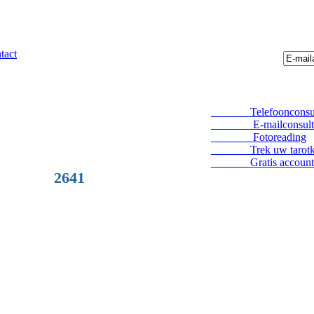
tact
Telefoonconsul
E-mailconsult
Fotoreading
Trek uw tarotka
Gratis account
2641