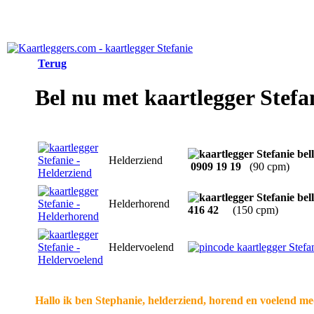
Terug
Bel nu met kaartlegger Stefa
Helderziend
0909 19 19
(90 cpm)
Helderhorend
416 42
(150 cpm)
Heldervoelend
Hallo ik ben Stephanie, helderziend, horend en voelend med