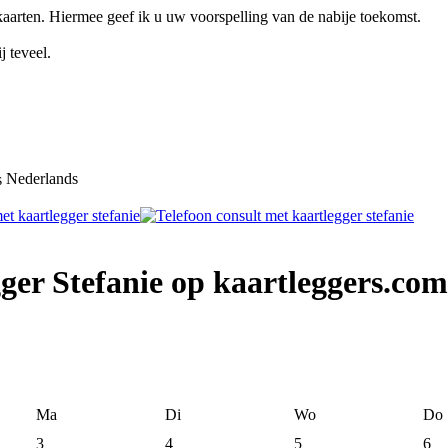
 kaarten. Hiermee geef ik u uw voorspelling van de nabije toekomst.
j teveel.
Nederlands
ger Stefanie op kaartleggers.com
Ma
Di
Wo
Do
3
4
5
6