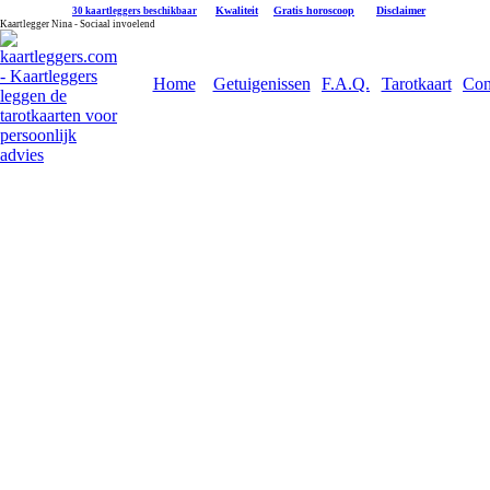
|
Kwaliteit
|
Gratis horoscoop
|
Disclaimer
30 kaartleggers beschikbaar
Kaartlegger Nina - Sociaal invoelend
Home
Getuigenissen
F.A.Q.
Tarotkaart
Con