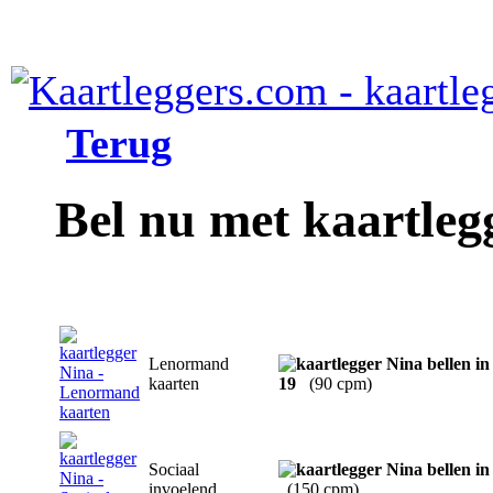
Terug
Bel nu met kaartleg
Lenormand
kaarten
19
(90 cpm)
Sociaal
invoelend
(150 cpm)