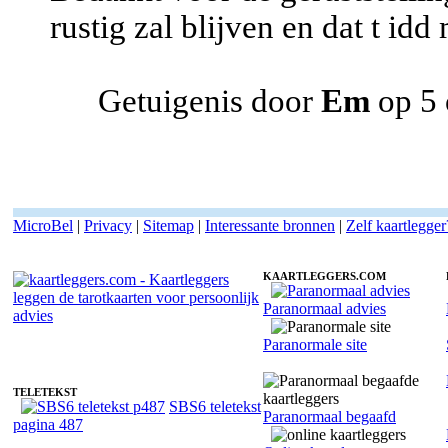
rustig zal blijven en dat t idd
Getuigenis door
Em
op 5 
MicroBel
|
Privacy
|
Sitemap
|
Interessante bronnen
|
Zelf kaartlegger
KAARTLEGGERS.COM
Paranormaal advies
Kaartlegger Nina - Sociaal invoelend
Paranormale site
TELETEKST
SBS6 teletekst
Paranormaal begaafd
pagina 487