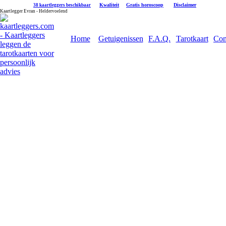
|
Kwaliteit
|
Gratis horoscoop
|
Disclaimer
38 kaartleggers beschikbaar
Kaartlegger Evran - Heldervoelend
Home
Getuigenissen
F.A.Q.
Tarotkaart
Con