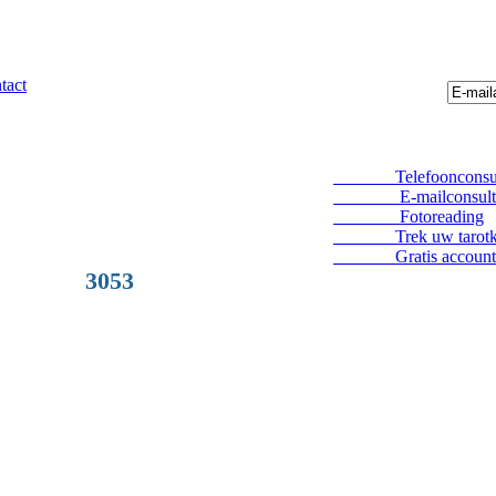
tact
Telefoonconsul
E-mailconsult
Fotoreading
Trek uw tarotka
Gratis account
3053