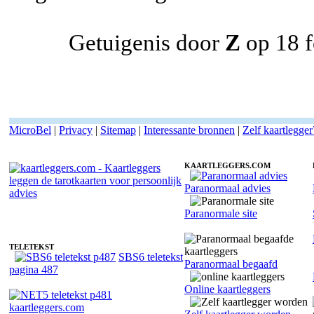
Getuigenis door
Z
op 18 f
MicroBel
|
Privacy
|
Sitemap
|
Interessante bronnen
|
Zelf kaartlegger
KAARTLEGGERS.COM
Paranormaal advies
Kaartlegger Patries - Reikimaster
Paranormale site
TELETEKST
SBS6 teletekst
Paranormaal begaafd
pagina 487
Online kaartleggers