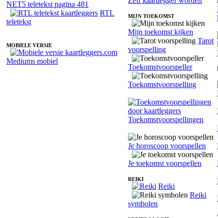
Zelf kaartlegger worden
NET5 teletekst pagina 481
RTL
MIJN TOEKOMST
teletekst
Mijn toekomst kijken
Tarot
MOBIELE VERSIE
voorspelling
Mediums mobiel
Toekomstvoorspeller
Toekomstvoorspelling
Toekomstvoorspellingen
Je horoscoop voorspellen
Je toekomst voorspellen
REIKI
Reiki
Reiki
symbolen