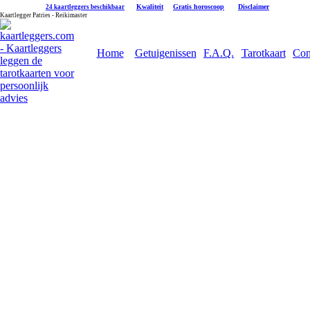
|
Kwaliteit
|
Gratis horoscoop
|
Disclaimer
24 kaartleggers beschikbaar
Kaartlegger Patries - Reikimaster
Home
Getuigenissen
F.A.Q.
Tarotkaart
Con