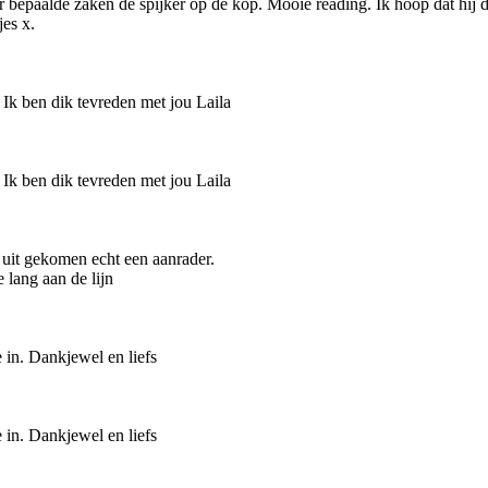
ver bepaalde zaken de spijker op de kop. Mooie reading. Ik hoop dat hij 
es x.
. Ik ben dik tevreden met jou Laila
. Ik ben dik tevreden met jou Laila
l uit gekomen echt een aanrader.
 lang aan de lijn
 in. Dankjewel en liefs
 in. Dankjewel en liefs