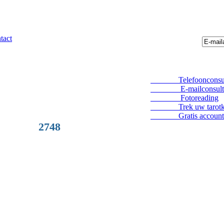
tact
Telefoonconsul
E-mailconsult
Fotoreading
Trek uw tarotka
Gratis account
2748