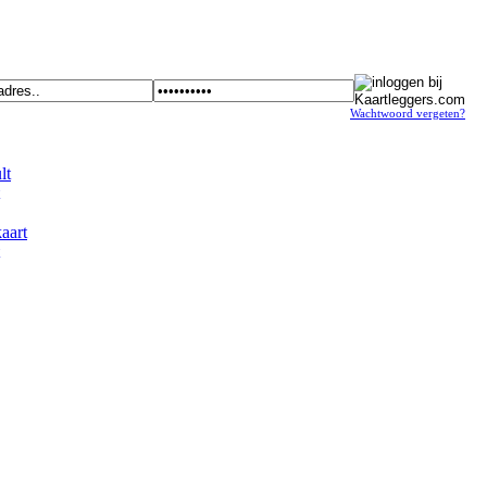
Wachtwoord vergeten?
t
art