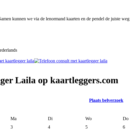
Samen kunnen we via de lenormand kaarten en de pendel de juiste weg 
derlands
ger Laila op kaartleggers.com
Plaats belverzoek
Ma
Di
Wo
Do
3
4
5
6