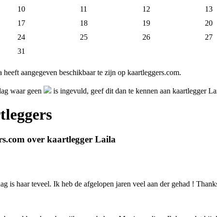
10
11
12
13
17
18
19
20
24
25
26
27
31
a heeft aangegeven beschikbaar te zijn op kaartleggers.com.
 dag waar geen
is ingevuld, geef dit dan te kennen aan kaartlegger La
tleggers
rs.com over kaartlegger Laila
raag is haar teveel. Ik heb de afgelopen jaren veel aan der gehad ! Thank