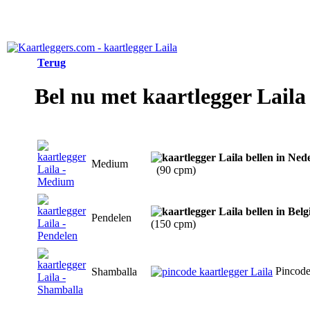
Terug
Bel nu met kaartlegger Laila
Medium
(90 cpm)
Pendelen
(150 cpm)
Pincod
Shamballa