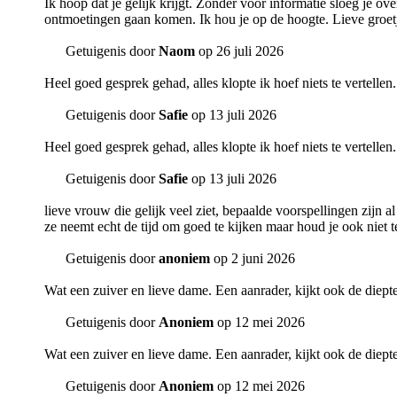
Ik hoop dat je gelijk krijgt. Zonder voor informatie sloeg je o
ontmoetingen gaan komen. Ik hou je op de hoogte. Lieve groetj
Getuigenis door
Naom
op 26 juli 2026
Heel goed gesprek gehad, alles klopte ik hoef niets te vertellen
Getuigenis door
Safie
op 13 juli 2026
Heel goed gesprek gehad, alles klopte ik hoef niets te vertellen
Getuigenis door
Safie
op 13 juli 2026
lieve vrouw die gelijk veel ziet, bepaalde voorspellingen zijn a
ze neemt echt de tijd om goed te kijken maar houd je ook niet te
Getuigenis door
anoniem
op 2 juni 2026
Wat een zuiver en lieve dame. Een aanrader, kijkt ook de diepte
Getuigenis door
Anoniem
op 12 mei 2026
Wat een zuiver en lieve dame. Een aanrader, kijkt ook de diepte
Getuigenis door
Anoniem
op 12 mei 2026