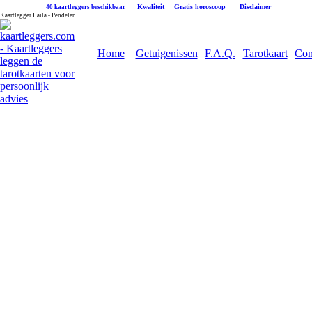
|
Kwaliteit
|
Gratis horoscoop
|
Disclaimer
40 kaartleggers beschikbaar
Kaartlegger Laila - Pendelen
Home
Getuigenissen
F.A.Q.
Tarotkaart
Con