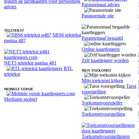
Paranormaal advies
Fotoreading met paranormale kaartlegger Erkan
Paranormale site
TELETEKST
SBS6 teletekst
Paranormaal begaafd
pagina 487
Online kaartleggers
Zelf kaartlegger worden
NET5 teletekst pagina 481
RTL
MIJN TOEKOMST
teletekst
Mijn toekomst kijken
Tarot
MOBIELE VERSIE
voorspelling
Mediums mobiel
Toekomstvoorspeller
Toekomstvoorspelling
Toekomstvoorspellingen