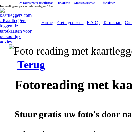
|
Kwaliteit
|
Gratis horoscoop
|
Disclaimer
29 kaartleggers beschikbaar
Fotoreading met paranormale kaartlegger Erkan
Home
Getuigenissen
F.A.Q.
Tarotkaart
Con
Terug
Fotoreading met kaa
Stuur gratis uw foto's door n