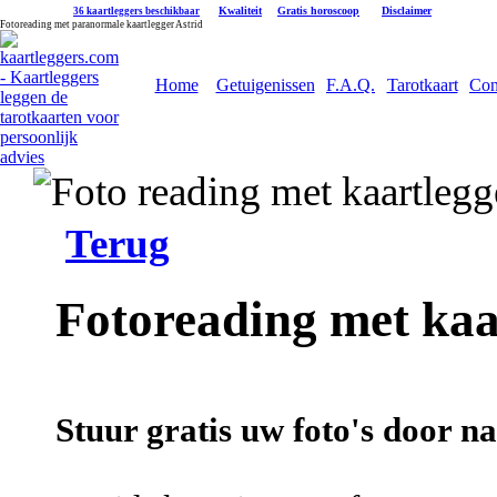
|
Kwaliteit
|
Gratis horoscoop
|
Disclaimer
36 kaartleggers beschikbaar
Fotoreading met paranormale kaartlegger Astrid
Home
Getuigenissen
F.A.Q.
Tarotkaart
Con
Terug
Fotoreading met kaa
Stuur gratis uw foto's door na